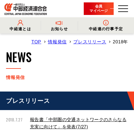
会員
マイページ
中経連とは
お知らせ
中経連の行事予定
TOP
情報発信
プレスリリース
2018年
- 中経連とは
- 情報発信
- 会長挨拶
- プレスリリース
NEWS
- 役員名簿
- 会長コメント
- 組織概要・関連団体
- 経済調査
- 会員一覧
- イベント・セミナー
- 事業・財務に関する資料
- 関連機関からのお知らせ
- 沿革
- 中経連パンフレット
情報発信
プレスリリース
2018.7.27
報告書「中部圏の交通ネットワークのさらなる
充実に向けて」を発表(7/27)