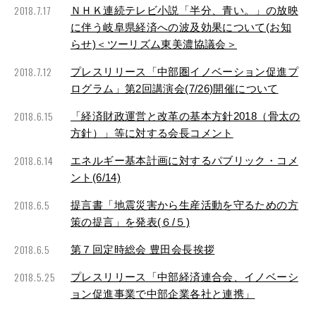
2018.7.17
ＮＨＫ連続テレビ小説「半分、青い。」の放映
に伴う岐阜県経済への波及効果について(お知
らせ)＜ツーリズム東美濃協議会＞
2018.7.12
プレスリリース「中部圏イノベーション促進プ
ログラム」第2回講演会(7/26)開催について
2018.6.15
「経済財政運営と改革の基本方針2018（骨太の
方針）」等に対する会長コメント
2018.6.14
エネルギー基本計画に対するパブリック・コメ
ント(6/14)
2018.6.5
提言書「地震災害から生産活動を守るための方
策の提言」を発表(６/５)
2018.6.5
第７回定時総会 豊田会長挨拶
2018.5.25
プレスリリース「中部経済連合会、イノベーシ
ョン促進事業で中部企業各社と連携」