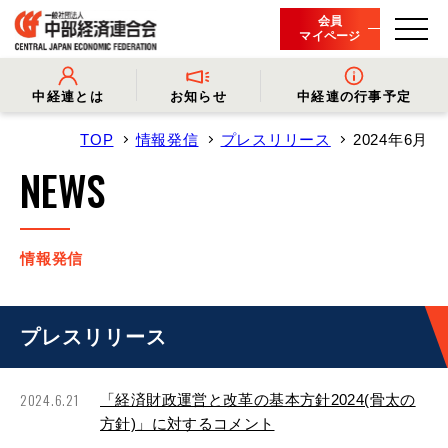
会員
マイページ
中経連とは
お知らせ
中経連の行事予定
TOP
情報発信
プレスリリース
2024年6月
- 中経連とは
- 情報発信
- 会長挨拶
- プレスリリース
NEWS
- 役員名簿
- 会長コメント
- 組織概要・関連団体
- 経済調査
- 会員一覧
- イベント・セミナー
- 事業・財務に関する資料
- 関連機関からのお知らせ
- 沿革
- 中経連パンフレット
情報発信
プレスリリース
2024.6.21
「経済財政運営と改革の基本方針2024(骨太の
方針)」に対するコメント