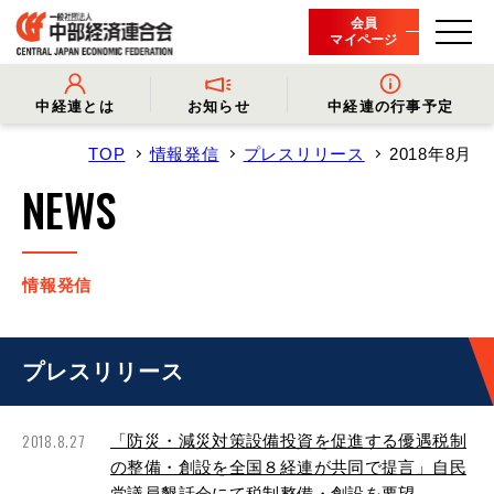
会員
マイページ
中経連とは
お知らせ
中経連の行事予定
TOP
情報発信
プレスリリース
2018年8月
- 中経連とは
- 情報発信
- 会長挨拶
- プレスリリース
NEWS
- 役員名簿
- 会長コメント
- 組織概要・関連団体
- 経済調査
- 会員一覧
- イベント・セミナー
- 事業・財務に関する資料
- 関連機関からのお知らせ
- 沿革
- 中経連パンフレット
情報発信
プレスリリース
2018.8.27
「防災・減災対策設備投資を促進する優遇税制
の整備・創設を全国８経連が共同で提言」自民
党議員懇話会にて税制整備・創設を要望