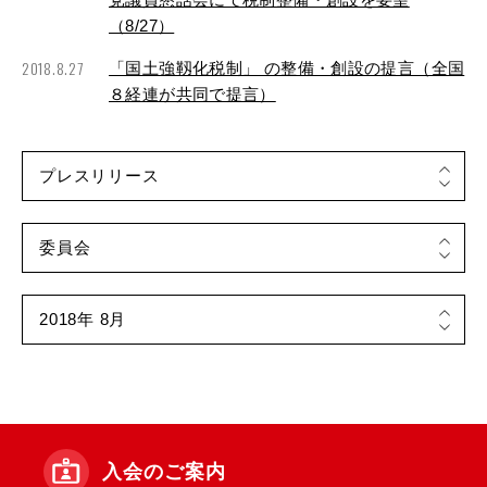
（8/27）
2018.8.27
「国土強靱化税制」 の整備・創設の提言（全国
８経連が共同で提言）
入会のご案内