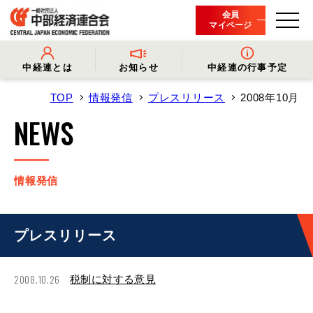
会員
マイページ
中経連とは
お知らせ
中経連の行事予定
TOP
情報発信
プレスリリース
2008年10月
- 中経連とは
- 情報発信
- 会長挨拶
- プレスリリース
NEWS
- 役員名簿
- 会長コメント
- 組織概要・関連団体
- 経済調査
- 会員一覧
- イベント・セミナー
- 事業・財務に関する資料
- 関連機関からのお知らせ
- 沿革
- 中経連パンフレット
情報発信
プレスリリース
2008.10.26
税制に対する意見