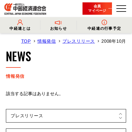
会員
マイページ
中経連とは
お知らせ
中経連の行事予定
TOP
情報発信
プレスリリース
2008年10月
- 中経連とは
- 情報発信
- 会長挨拶
- プレスリリース
NEWS
- 役員名簿
- 会長コメント
- 組織概要・関連団体
- 経済調査
- 会員一覧
- イベント・セミナー
- 事業・財務に関する資料
- 関連機関からのお知らせ
- 沿革
- 中経連パンフレット
情報発信
該当する記事はありません。