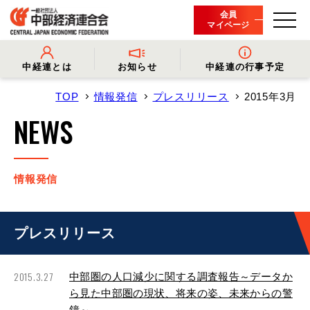
会員
マイページ
中経連とは
お知らせ
中経連の行事予定
TOP
情報発信
プレスリリース
2015年3月
- 中経連とは
- 情報発信
- 会長挨拶
- プレスリリース
NEWS
- 役員名簿
- 会長コメント
- 組織概要・関連団体
- 経済調査
- 会員一覧
- イベント・セミナー
- 事業・財務に関する資料
- 関連機関からのお知らせ
- 沿革
- 中経連パンフレット
情報発信
プレスリリース
2015.3.27
中部圏の人口減少に関する調査報告～データか
ら見た中部圏の現状、将来の姿、未来からの警
鐘～