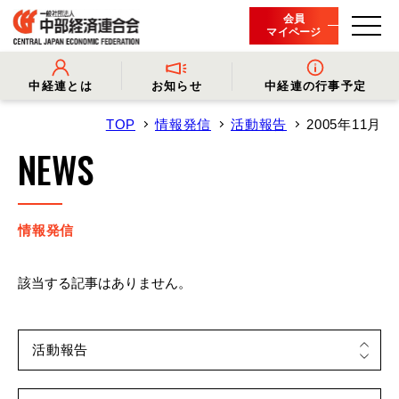
会員
マイページ
中経連とは
お知らせ
中経連の行事予定
TOP
情報発信
活動報告
2005年11月
- 中経連とは
- 情報発信
- 会長挨拶
- プレスリリース
NEWS
- 役員名簿
- 会長コメント
- 組織概要・関連団体
- 経済調査
- 会員一覧
- イベント・セミナー
- 事業・財務に関する資料
- 関連機関からのお知らせ
- 沿革
- 中経連パンフレット
情報発信
該当する記事はありません。