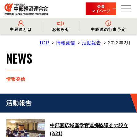
会員
マイページ
中経連とは
お知らせ
中経連の行事予定
TOP
情報発信
活動報告
2022年2月
- 中経連とは
- 情報発信
- 会長挨拶
- プレスリリース
NEWS
- 役員名簿
- 会長コメント
- 組織概要・関連団体
- 経済調査
- 会員一覧
- イベント・セミナー
- 事業・財務に関する資料
- 関連機関からのお知らせ
- 沿革
- 中経連パンフレット
情報発信
活動報告
中部圏広域産学官連携協議会の設立
(2/21)