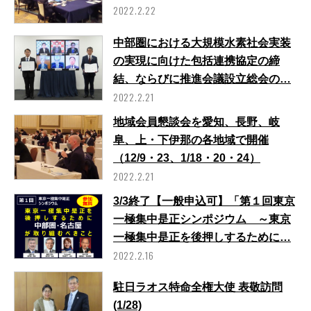
2022.2.22
中部圏における大規模水素社会実装
の実現に向けた包括連携協定の締
結、ならびに推進会議設立総会の…
2022.2.21
地域会員懇談会を愛知、長野、岐
阜、上・下伊那の各地域で開催
（12/9・23、1/18・20・24）
2022.2.21
3/3終了【一般申込可】「第１回東京
一極集中是正シンポジウム ～東京
一極集中是正を後押しするために…
2022.2.16
駐日ラオス特命全権大使 表敬訪問
(1/28)