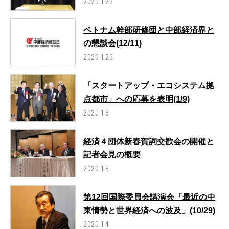
2020.1.23
ベトナム幹部研修団と中部経済界と
の懇談会(12/11)
2020.1.23
「スタートアップ・エコシステム拠
点都市」への応募を表明(1/9)
2020.1.9
経済４団体新春賀詞交歓会の開催と
記者会見の概要
2020.1.9
第12回国際委員会講演会「最近の中
東情勢と世界経済への波及」(10/29)
2020.1.4