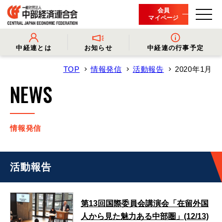
会員
マイページ
中経連とは
お知らせ
中経連の行事予定
TOP
情報発信
活動報告
2020年1月
- 中経連とは
- 情報発信
- 会長挨拶
- プレスリリース
NEWS
- 役員名簿
- 会長コメント
- 組織概要・関連団体
- 経済調査
- 会員一覧
- イベント・セミナー
- 事業・財務に関する資料
- 関連機関からのお知らせ
- 沿革
- 中経連パンフレット
情報発信
活動報告
第13回国際委員会講演会「在留外国
人から見た魅力ある中部圏」(12/13)