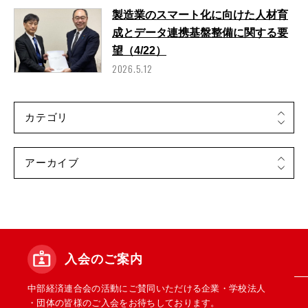
製造業のスマート化に向けた人材育
成とデータ連携基盤整備に関する要
望（4/22）
2026.5.12
入会のご案内
中部経済連合会の活動にご賛同いただける企業・学校法人
・団体の皆様のご入会をお待ちしております。