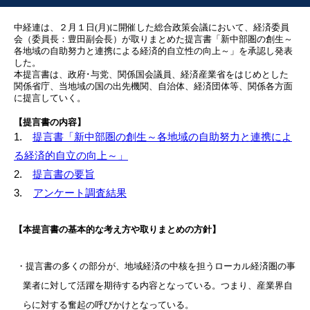
中経連は、２月１日
(
月
)
に開催した総合政策会議において、経済委員
会（委員長：豊田副会長）が取りまとめた提言書「新中部圏の創生～
各地域の自助努力と連携による経済的自立性の向上～」を承認し発表
した。
本提言書は、政府･与党、関係国会議員、経済産業省をはじめとした
関係省庁、当地域の国の出先機関、自治体、経済団体等、関係各方面
に提言していく。
【提言書の内容】
1.
提言書「新中部圏の創生～各地域の自助努力と連携によ
る経済的自立の向上～」
2.
提言書の要旨
3.
アンケート調査結果
【本提言書の基本的な考え方や取りまとめの方針】
・提言書の多くの部分が、地域経済の中核を担うローカル経済圏の事
業者に対して活躍を期待する内容となっている。つまり、産業界自
らに対する奮起の呼びかけとなっている。