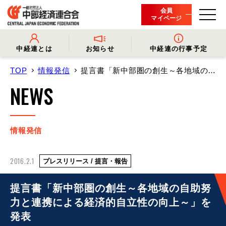
会員
マイページ
中経連とは
お知らせ
中経連の行事予定
TOP
情報発信
提言書「新中部圏の創生～各地域の…
- 中経連とは
- 情報発信
- 会長挨拶
- プレスリリース
NEWS
- 役員名簿
- 会長コメント
- 組織概要・関連団体
- 経済調査
- 会員一覧
- イベント・セミナー
- 事業・財務に関する資料
- 関連機関からのお知らせ
- 沿革
- 中経連パンフレット
情報発信
2016.2.1
プレスリリース / 提言・報告
提言書「新中部圏の創生～各地域の自助努
力と連携による経済的自立性の向上～」を
発表