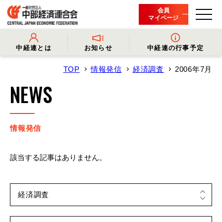
会員
マイページ
中経連とは
お知らせ
中経連の行事予定
TOP
情報発信
経済調査
2006年7月
- 中経連とは
- 情報発信
- 会長挨拶
- プレスリリース
NEWS
- 役員名簿
- 会長コメント
- 組織概要・関連団体
- 経済調査
- 会員一覧
- イベント・セミナー
- 事業・財務に関する資料
- 関連機関からのお知らせ
- 沿革
- 中経連パンフレット
情報発信
該当する記事はありません。