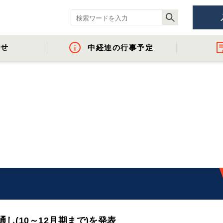
らせ
中経連の行事予定
ント
- 役員名簿
- 地域間・産学官金連携に資する活動
- 経済調査
- イベント・セミ
- 組織概要・関
- 沿革
- 中経連パンフ
し(10～12月期まで)を発表