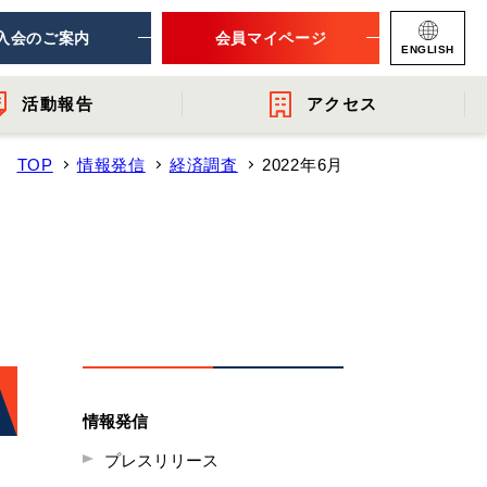
入会のご案内
会員マイページ
ENGLISH
活動報告
アクセス
TOP
情報発信
経済調査
2022年6月
ナー
連団体
- 提言・報告
- 関連機関からのお知らせ
- 会員一覧
レット
情報発信
プレスリリース