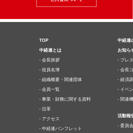
TOP
中経連
中経連とは
お知ら
- 会長挨拶
- プレ
- 役員名簿
- 会長
- 組織概要・関連団体
- 経済
- 会員一覧
- イ
- 事業・財務に関する資料
- 関
- 沿革
活動報
- アクセス
- 委員
- 中経連パンフレット