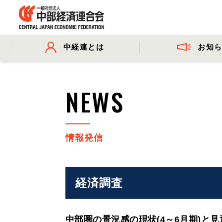
お知
中経連とは
- プレスリリース
- 会長挨拶
- 委員会活動
- 会長コメ
NEWS
- 事業・財務に関する資料
情報発信
経済調査
中部圏の景況感の現状(4～6月期)と見通