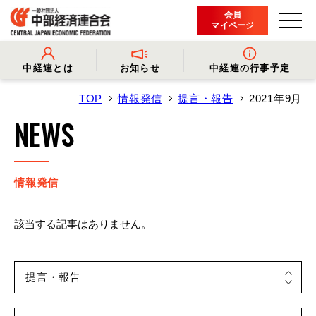
会員
マイページ
中経連とは
お知らせ
中経連の行事予定
TOP
情報発信
提言・報告
2021年9月
- 中経連とは
- 情報発信
- 会長挨拶
- プレスリリース
NEWS
- 役員名簿
- 会長コメント
- 組織概要・関連団体
- 経済調査
- 会員一覧
- イベント・セミナー
- 事業・財務に関する資料
- 関連機関からのお知らせ
- 沿革
- 中経連パンフレット
情報発信
該当する記事はありません。