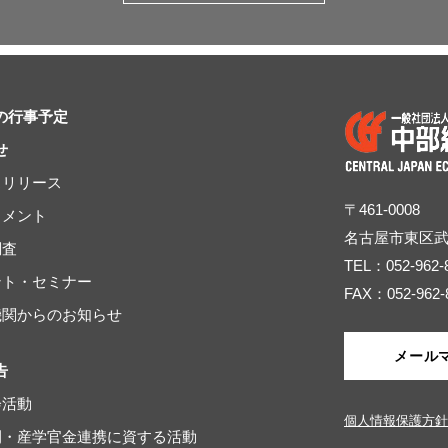
の行事予定
せ
スリリース
〒461-0008
コメント
名古屋市東区
調査
TEL：052-962-
ベント・セミナー
FAX：052-962-
連機関からのお知らせ
メール
告
会活動
個人情報保護方針
域間・産学官金連携に資する活動