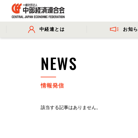
お知
中経連とは
- プレスリリース
- 会長挨拶
- 委員会活動
- 会長コメ
NEWS
- 事業・財務に関する資料
情報発信
該当する記事はありません。