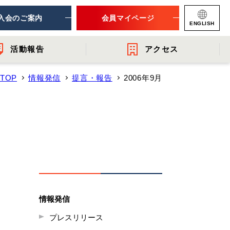
入会のご案内
会員マイページ
ENGLISH
活動報告
アクセス
TOP
情報発信
提言・報告
2006年9月
ナー
連団体
- 提言・報告
- 関連機関からのお知らせ
- 会員一覧
レット
情報発信
プレスリリース