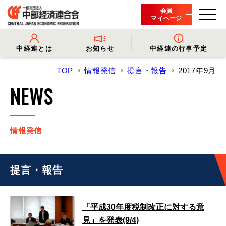
会員
マイページ
中経連とは
お知らせ
中経連の行事予定
TOP
情報発信
提言・報告
2017年9月
- 中経連とは
- 情報発信
- 会長挨拶
- プレスリリース
NEWS
- 役員名簿
- 会長コメント
- 組織概要・関連団体
- 経済調査
- 会員一覧
- イベント・セミナー
- 事業・財務に関する資料
- 関連機関からのお知らせ
- 沿革
- 中経連パンフレット
情報発信
提言・報告
「平成30年度税制改正に対する意
見」を発表(9/4)