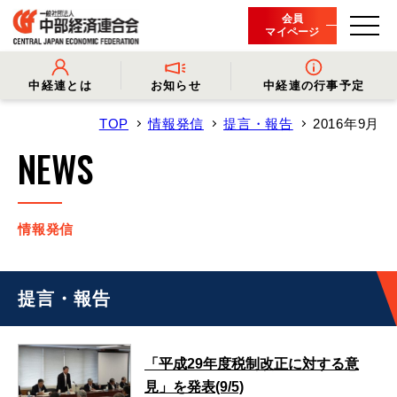
会員
マイページ
中経連とは
お知らせ
中経連の行事予定
TOP
情報発信
提言・報告
2016年9月
- 中経連とは
- 情報発信
- 会長挨拶
- プレスリリース
NEWS
- 役員名簿
- 会長コメント
- 組織概要・関連団体
- 経済調査
- 会員一覧
- イベント・セミナー
- 事業・財務に関する資料
- 関連機関からのお知らせ
- 沿革
- 中経連パンフレット
情報発信
提言・報告
「平成29年度税制改正に対する意
見」を発表(9/5)