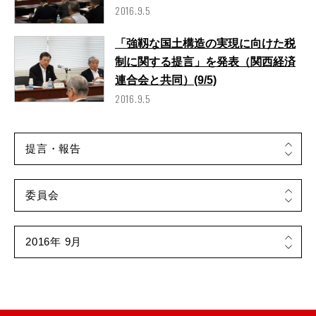
2016.9.5
「強靱な国土構造の実現に向けた税
制に関する提言」を発表（関西経済
連合会と共同）(9/5)
2016.9.5