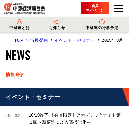
会員
マイページ
中経連とは
お知らせ
中経連の行事予定
TOP
情報発信
イベント・セミナー
2019年9月
- 中経連とは
- 情報発信
- 会長挨拶
- プレスリリース
NEWS
- 役員名簿
- 会長コメント
- 組織概要・関連団体
- 経済調査
- 会員一覧
- イベント・セミナー
- 事業・財務に関する資料
- 関連機関からのお知らせ
- 沿革
- 中経連パンフレット
情報発信
イベント・セミナー
2019.9.20
10/10終了 【会員限定】アカデミックナイト第
２回～新構造による高機能化～