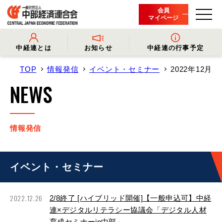
会員
マイページ
中経連とは
お知らせ
中経連の行事予定
TOP
情報発信
イベント・セミナー
2022年12月
- 中経連とは
- 情報発信
- 会長挨拶
- プレスリリース
NEWS
- 役員名簿
- 会長コメント
- 組織概要・関連団体
- 経済調査
- 会員一覧
- イベント・セミナー
- 事業・財務に関する資料
- 関連機関からのお知らせ
- 沿革
- 中経連パンフレット
情報発信
イベント・セミナー
2022.12.26
2/8終了 [ハイブリッド開催]【一般申込可】中経
連×デジタルリテラシー協議会「デジタル人材
育成セミナーin中部」