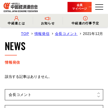
会員
マイページ
中経連とは
お知らせ
中経連の行事予定
TOP
情報発信
会長コメント
2021年12月
- 中経連とは
- 情報発信
- 会長挨拶
- プレスリリース
NEWS
- 役員名簿
- 会長コメント
- 組織概要・関連団体
- 経済調査
- 会員一覧
- イベント・セミナー
- 事業・財務に関する資料
- 関連機関からのお知らせ
- 沿革
- 中経連パンフレット
情報発信
該当する記事はありません。