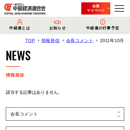
会員
マイページ
中経連とは
お知らせ
中経連の行事予定
TOP
情報発信
会長コメント
2011年10月
- 中経連とは
- 情報発信
- 会長挨拶
- プレスリリース
NEWS
- 役員名簿
- 会長コメント
- 組織概要・関連団体
- 経済調査
- 会員一覧
- イベント・セミナー
- 事業・財務に関する資料
- 関連機関からのお知らせ
- 沿革
- 中経連パンフレット
情報発信
該当する記事はありません。