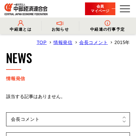
会員
マイページ
中経連とは
お知らせ
中経連の行事予定
TOP
情報発信
会長コメント
2015年
- 中経連とは
- 情報発信
- 会長挨拶
- プレスリリース
NEWS
- 役員名簿
- 会長コメント
- 組織概要・関連団体
- 経済調査
- 会員一覧
- イベント・セミナー
- 事業・財務に関する資料
- 関連機関からのお知らせ
- 沿革
- 中経連パンフレット
情報発信
該当する記事はありません。