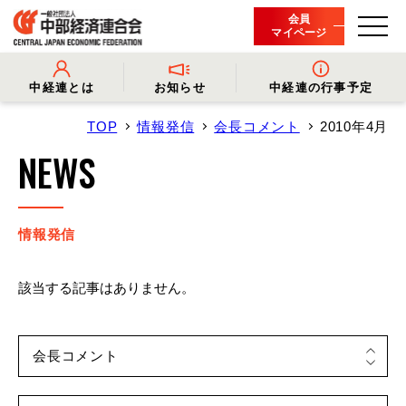
会員
マイページ
中経連とは
お知らせ
中経連の行事予定
TOP
情報発信
会長コメント
2010年4月
- 中経連とは
- 情報発信
- 会長挨拶
- プレスリリース
NEWS
- 役員名簿
- 会長コメント
- 組織概要・関連団体
- 経済調査
- 会員一覧
- イベント・セミナー
- 事業・財務に関する資料
- 関連機関からのお知らせ
- 沿革
- 中経連パンフレット
情報発信
該当する記事はありません。