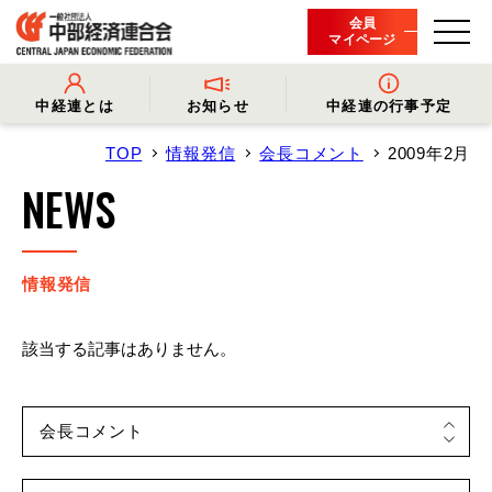
会員
マイページ
中経連とは
お知らせ
中経連の行事予定
TOP
情報発信
会長コメント
2009年2月
- 中経連とは
- 情報発信
- 会長挨拶
- プレスリリース
NEWS
- 役員名簿
- 会長コメント
- 組織概要・関連団体
- 経済調査
- 会員一覧
- イベント・セミナー
- 事業・財務に関する資料
- 関連機関からのお知らせ
- 沿革
- 中経連パンフレット
情報発信
該当する記事はありません。