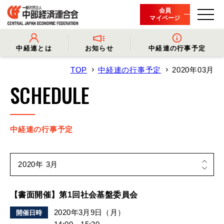
会員
マイページ
中経連とは
お知らせ
中経連の行事予定
TOP
中経連の行事予定
2020年03月
- 中経連とは
- 情報発信
- 会長挨拶
- プレスリリース
SCHEDULE
- 役員名簿
- 会長コメント
- 組織概要・関連団体
- 経済調査
- 会員一覧
- イベント・セミナー
- 事業・財務に関する資料
- 関連機関からのお知らせ
- 沿革
- 中経連パンフレット
中経連の行事予定
【書面開催】第1回社会基盤委員会
2020年3月9日（月）
開催日時