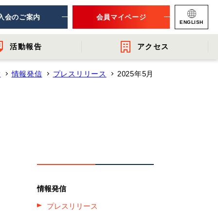
入会のご案内
会員マイページ
ENGLISH
活動報告
アクセス
P
情報発信
プレスリリース
2025年5月
ナー
連団体
- 提言・報告
- 関連機関からのお知らせ
- 会員一覧
レット
情報発信
プレスリリース