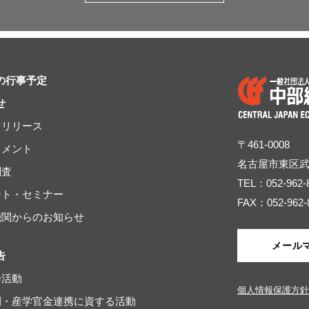
の行事予定
せ
スリリース
〒461-0008
コメント
名古屋市東区
調査
TEL：052-962-
ベント・セミナー
FAX：052-962-
連機関からのお知らせ
メール
告
会活動
個人情報保護方針
域間・産学官金連携に資する活動