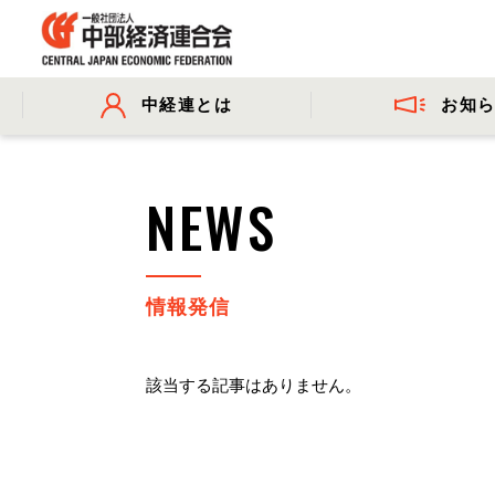
お知
中経連とは
- プレスリリース
- 会長挨拶
- 委員会活動
- 会長コメ
NEWS
- 事業・財務に関する資料
情報発信
該当する記事はありません。