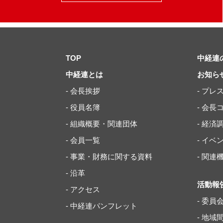
TOP
中経連
中経連とは
お知ら
- 会長挨拶
- プレ
- 役員名簿
- 会長
- 組織概要・関連団体
- 経済
- 会員一覧
- イ
- 事業・財務に関する資料
- 関
- 沿革
活動報
- アクセス
- 委員
- 中経連パンフレット
- 地