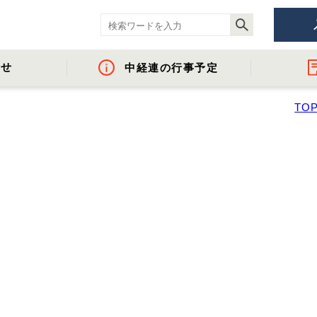
らせ
中経連の行事予定
TO
ント
- 役員名簿
- 地域間・産学官金連携に資する活動
- 経済調査
- イベント・セミ
- 組織概要・関
- 沿革
- 中経連パンフ