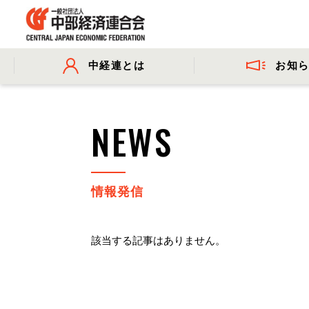
お知
中経連とは
- プレスリリース
- 会長挨拶
- 委員会活動
- 会長コメ
NEWS
- 事業・財務に関する資料
情報発信
該当する記事はありません。