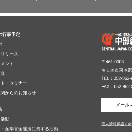
の行事予定
せ
スリリース
〒461-0008
コメント
名古屋市東区
調査
TEL：052-962-
ベント・セミナー
FAX：052-962-
連機関からのお知らせ
メール
告
会活動
個人情報保護方針
域間・産学官金連携に資する活動