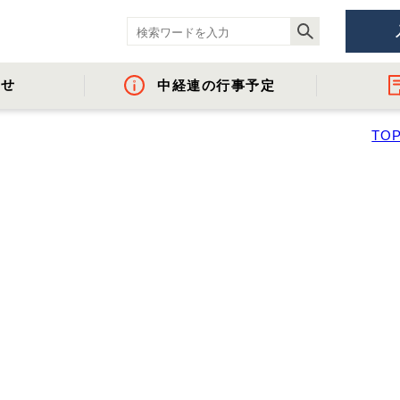
らせ
中経連の行事予定
TO
ント
- 役員名簿
- 地域間・産学官金連携に資する活動
- 経済調査
- イベント・セミ
- 組織概要・関
- 沿革
- 中経連パンフ