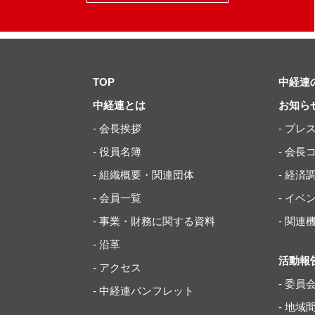
TOP
中経連
中経連とは
お知ら
- 会長挨拶
- プレ
- 役員名簿
- 会長
- 組織概要・関連団体
- 経済
- 会員一覧
- イ
- 事業・財務に関する資料
- 関
- 沿革
活動報
- アクセス
- 委員
- 中経連パンフレット
- 地