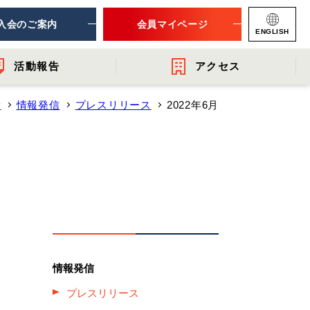
入会のご案内
会員マイページ
ENGLISH
活動報告
アクセス
P
情報発信
プレスリリース
2022年6月
ナー
連団体
- 提言・報告
- 関連機関からのお知らせ
- 会員一覧
レット
情報発信
プレスリリース