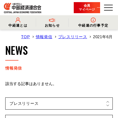
会員
マイページ
中経連とは
お知らせ
中経連の行事予定
TOP
情報発信
プレスリリース
2021年6月
- 中経連とは
- 情報発信
- 会長挨拶
- プレスリリース
NEWS
- 役員名簿
- 会長コメント
- 組織概要・関連団体
- 経済調査
- 会員一覧
- イベント・セミナー
- 事業・財務に関する資料
- 関連機関からのお知らせ
- 沿革
- 中経連パンフレット
情報発信
該当する記事はありません。