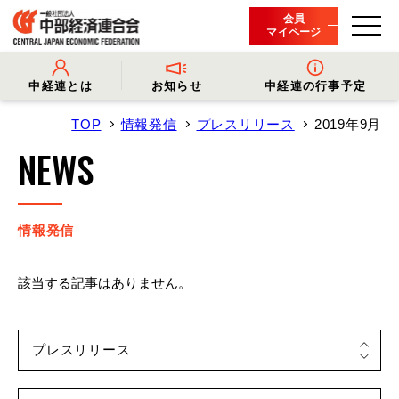
会員
マイページ
中経連とは
お知らせ
中経連の行事予定
TOP
情報発信
プレスリリース
2019年9月
- 中経連とは
- 情報発信
- 会長挨拶
- プレスリリース
NEWS
- 役員名簿
- 会長コメント
- 組織概要・関連団体
- 経済調査
- 会員一覧
- イベント・セミナー
- 事業・財務に関する資料
- 関連機関からのお知らせ
- 沿革
- 中経連パンフレット
情報発信
該当する記事はありません。