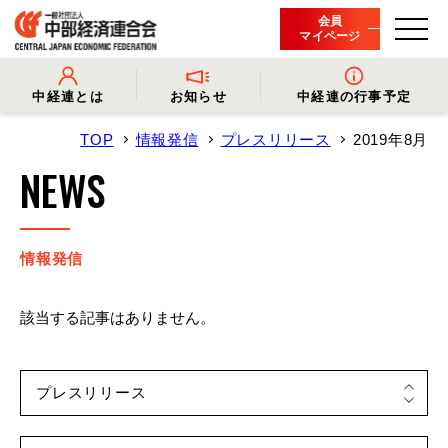
会員
マイページ
中経連とは
お知らせ
中経連の行事予定
TOP
情報発信
プレスリリース
2019年8月
- 中経連とは
- 情報発信
- 会長挨拶
- プレスリリース
NEWS
- 役員名簿
- 会長コメント
- 組織概要・関連団体
- 経済調査
- 会員一覧
- イベント・セミナー
- 事業・財務に関する資料
- 関連機関からのお知らせ
- 沿革
- 中経連パンフレット
情報発信
該当する記事はありません。