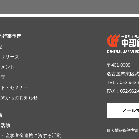
の行事予定
せ
スリリース
〒461-0008
コメント
名古屋市東区
調査
TEL：052-962-
ベント・セミナー
FAX：052-962-
連機関からのお知らせ
メール
告
会活動
個人情報保護方針
域間・産学官金連携に資する活動