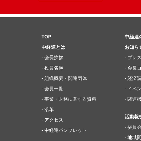
TOP
中経連
中経連とは
お知ら
- 会長挨拶
- プレ
- 役員名簿
- 会長
- 組織概要・関連団体
- 経済
- 会員一覧
- イ
- 事業・財務に関する資料
- 関
- 沿革
活動報
- アクセス
- 委員
- 中経連パンフレット
- 地