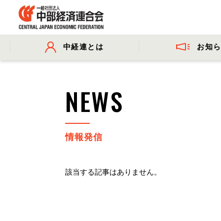
お知
中経連とは
- プレスリリース
- 会長挨拶
- 委員会活動
- 会長コメ
NEWS
- 事業・財務に関する資料
情報発信
該当する記事はありません。