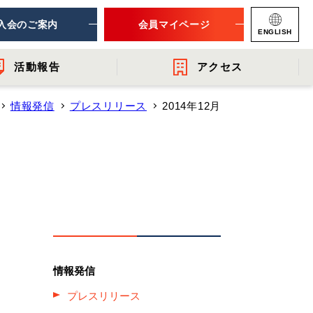
入会のご案内
会員マイページ
ENGLISH
活動報告
アクセス
情報発信
プレスリリース
2014年12月
ナー
連団体
- 提言・報告
- 関連機関からのお知らせ
- 会員一覧
レット
情報発信
プレスリリース