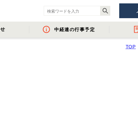
らせ
中経連の行事予定
TOP
ント
- 役員名簿
- 地域間・産学官金連携に資する活動
- 経済調査
- イベント・セミ
- 組織概要・関
- 沿革
- 中経連パンフ