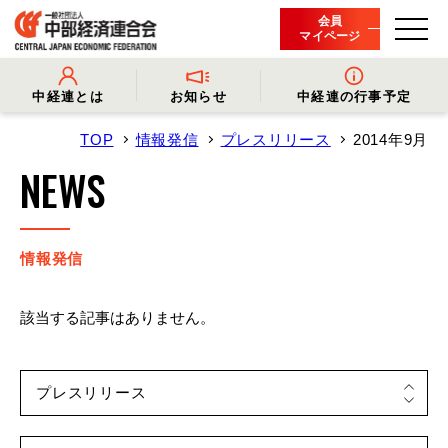
会員
マイページ
中経連とは
お知らせ
中経連の行事予定
TOP
情報発信
プレスリリース
2014年9月
- 中経連とは
- 情報発信
- 会長挨拶
- プレスリリース
NEWS
- 役員名簿
- 会長コメント
- 組織概要・関連団体
- 経済調査
- 会員一覧
- イベント・セミナー
- 事業・財務に関する資料
- 関連機関からのお知らせ
- 沿革
- 中経連パンフレット
情報発信
該当する記事はありません。