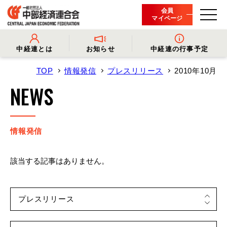
会員
マイページ
中経連とは
お知らせ
中経連の行事予定
TOP
情報発信
プレスリリース
2010年10月
- 中経連とは
- 情報発信
- 会長挨拶
- プレスリリース
NEWS
- 役員名簿
- 会長コメント
- 組織概要・関連団体
- 経済調査
- 会員一覧
- イベント・セミナー
- 事業・財務に関する資料
- 関連機関からのお知らせ
- 沿革
- 中経連パンフレット
情報発信
該当する記事はありません。