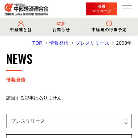
会員
マイページ
中経連とは
お知らせ
中経連の行事予定
TOP
情報発信
プレスリリース
2008年
- 中経連とは
- 情報発信
- 会長挨拶
- プレスリリース
NEWS
- 役員名簿
- 会長コメント
- 組織概要・関連団体
- 経済調査
- 会員一覧
- イベント・セミナー
- 事業・財務に関する資料
- 関連機関からのお知らせ
- 沿革
- 中経連パンフレット
情報発信
該当する記事はありません。