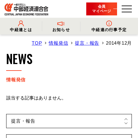
会員
マイページ
中経連とは
お知らせ
中経連の行事予定
TOP
情報発信
提言・報告
2014年12月
- 中経連とは
- 情報発信
- 会長挨拶
- プレスリリース
NEWS
- 役員名簿
- 会長コメント
- 組織概要・関連団体
- 経済調査
- 会員一覧
- イベント・セミナー
- 事業・財務に関する資料
- 関連機関からのお知らせ
- 沿革
- 中経連パンフレット
情報発信
該当する記事はありません。