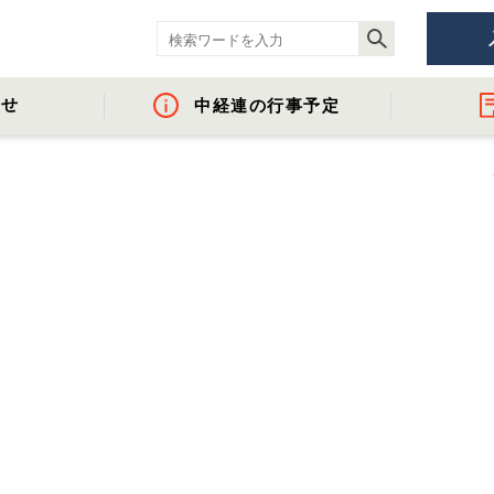
らせ
中経連の行事予定
ント
- 役員名簿
- 地域間・産学官金連携に資する活動
- 経済調査
- イベント・セミ
- 組織概要・関
- 沿革
- 中経連パンフ