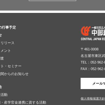
の行事予定
せ
スリリース
〒461-0008
コメント
名古屋市東区
調査
TEL：052-962-
ベント・セミナー
FAX：052-962-
連機関からのお知らせ
メール
告
会活動
個人情報保護方針
域間・産学官金連携に資する活動