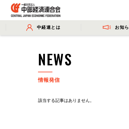
お知
中経連とは
- プレスリリース
- 会長挨拶
- 委員会活動
- 会長コメ
NEWS
- 事業・財務に関する資料
情報発信
該当する記事はありません。