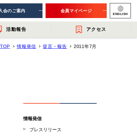
入会のご案内
会員マイページ
ENGLISH
活動報告
アクセス
TOP
情報発信
提言・報告
2011年7月
ナー
連団体
- 提言・報告
- 関連機関からのお知らせ
- 会員一覧
レット
情報発信
プレスリリース