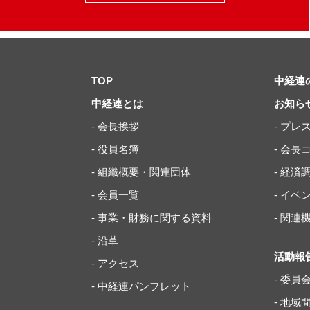
TOP
中経連
中経連とは
お知ら
- 会長挨拶
- プレ
- 役員名簿
- 会長
- 組織概要・関連団体
- 経済
- 会員一覧
- イ
- 事業・財務に関する資料
- 関
- 沿革
活動報
- アクセス
- 委員
- 中経連パンフレット
- 地