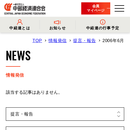
会員
マイページ
中経連とは
お知らせ
中経連の行事予定
TOP
情報発信
提言・報告
2006年6月
- 中経連とは
- 情報発信
- 会長挨拶
- プレスリリース
NEWS
- 役員名簿
- 会長コメント
- 組織概要・関連団体
- 経済調査
- 会員一覧
- イベント・セミナー
- 事業・財務に関する資料
- 関連機関からのお知らせ
- 沿革
- 中経連パンフレット
情報発信
該当する記事はありません。