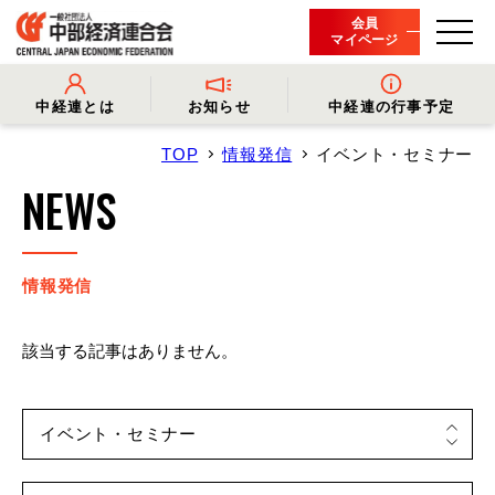
会員
マイページ
中経連とは
お知らせ
中経連の行事予定
TOP
情報発信
イベント・セミナー
- 中経連とは
- 情報発信
- 会長挨拶
- プレスリリース
NEWS
- 役員名簿
- 会長コメント
- 組織概要・関連団体
- 経済調査
- 会員一覧
- イベント・セミナー
- 事業・財務に関する資料
- 関連機関からのお知らせ
- 沿革
- 中経連パンフレット
情報発信
該当する記事はありません。