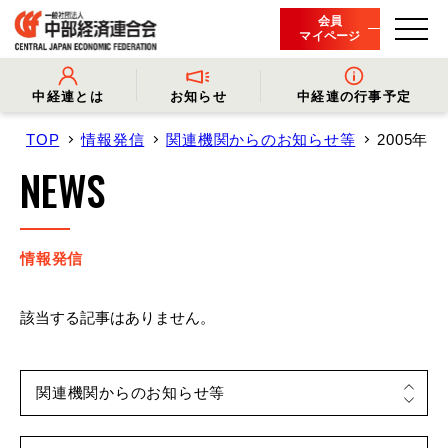
会員
マイページ
中経連とは
お知らせ
中経連の行事予定
TOP
情報発信
関連機関からのお知らせ等
2005年
- 中経連とは
- 情報発信
- 会長挨拶
- プレスリリース
NEWS
- 役員名簿
- 会長コメント
- 組織概要・関連団体
- 経済調査
- 会員一覧
- イベント・セミナー
- 事業・財務に関する資料
- 関連機関からのお知らせ
- 沿革
- 中経連パンフレット
情報発信
該当する記事はありません。