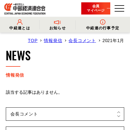
会員
マイページ
中経連とは
お知らせ
中経連の行事予定
TOP
情報発信
会長コメント
2021年1月
- 中経連とは
- 情報発信
- 会長挨拶
- プレスリリース
NEWS
- 役員名簿
- 会長コメント
- 組織概要・関連団体
- 経済調査
- 会員一覧
- イベント・セミナー
- 事業・財務に関する資料
- 関連機関からのお知らせ
- 沿革
- 中経連パンフレット
情報発信
該当する記事はありません。