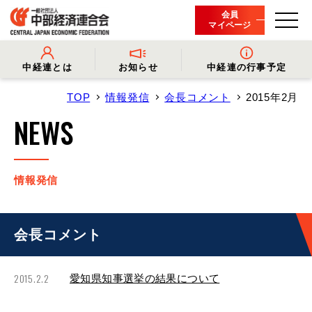
会員
マイページ
中経連とは
お知らせ
中経連の行事予定
TOP
情報発信
会長コメント
2015年2月
- 中経連とは
- 情報発信
- 会長挨拶
- プレスリリース
NEWS
- 役員名簿
- 会長コメント
- 組織概要・関連団体
- 経済調査
- 会員一覧
- イベント・セミナー
- 事業・財務に関する資料
- 関連機関からのお知らせ
- 沿革
- 中経連パンフレット
情報発信
会長コメント
2015.2.2
愛知県知事選挙の結果について