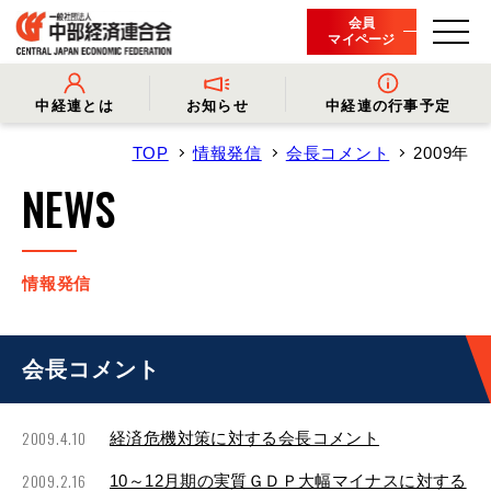
会員
マイページ
中経連とは
お知らせ
中経連の行事予定
TOP
情報発信
会長コメント
2009年
- 中経連とは
- 情報発信
- 会長挨拶
- プレスリリース
NEWS
- 役員名簿
- 会長コメント
- 組織概要・関連団体
- 経済調査
- 会員一覧
- イベント・セミナー
- 事業・財務に関する資料
- 関連機関からのお知らせ
- 沿革
- 中経連パンフレット
情報発信
会長コメント
2009.4.10
経済危機対策に対する会長コメント
2009.2.16
10～12月期の実質ＧＤＰ大幅マイナスに対する