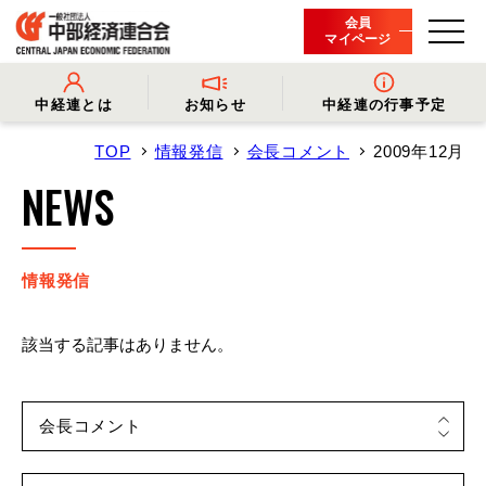
会員
マイページ
中経連とは
お知らせ
中経連の行事予定
TOP
情報発信
会長コメント
2009年12月
- 中経連とは
- 情報発信
- 会長挨拶
- プレスリリース
NEWS
- 役員名簿
- 会長コメント
- 組織概要・関連団体
- 経済調査
- 会員一覧
- イベント・セミナー
- 事業・財務に関する資料
- 関連機関からのお知らせ
- 沿革
- 中経連パンフレット
情報発信
該当する記事はありません。