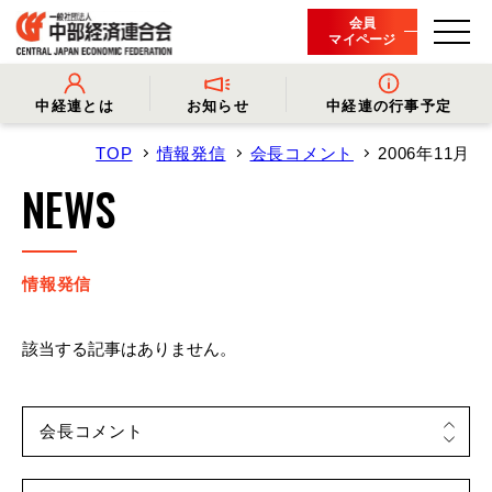
会員
マイページ
中経連とは
お知らせ
中経連の行事予定
TOP
情報発信
会長コメント
2006年11月
- 中経連とは
- 情報発信
- 会長挨拶
- プレスリリース
NEWS
- 役員名簿
- 会長コメント
- 組織概要・関連団体
- 経済調査
- 会員一覧
- イベント・セミナー
- 事業・財務に関する資料
- 関連機関からのお知らせ
- 沿革
- 中経連パンフレット
情報発信
該当する記事はありません。