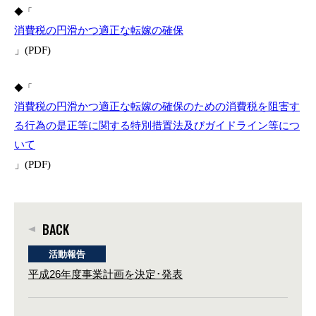
◆「
消費税の円滑かつ適正な転嫁の確保
」
(PDF)
◆「
消費税の円滑かつ適正な転嫁の確保のための消費税を阻害す
る行為の是正等に関する特別措置法及びガイドライン等につ
いて
」(
PDF)
BACK
活動報告
平成26年度事業計画を決定･発表