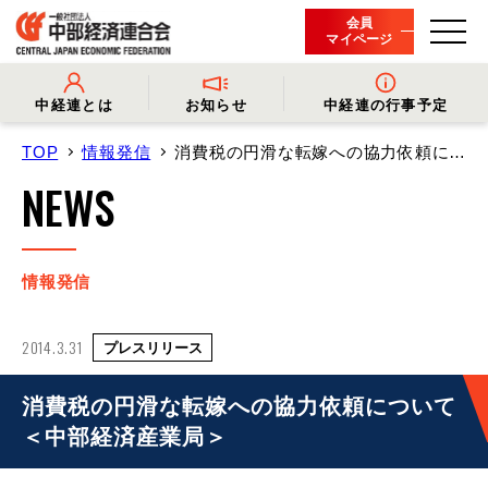
会員
マイページ
中経連とは
お知らせ
中経連の行事予定
TOP
情報発信
消費税の円滑な転嫁への協力依頼に…
- 中経連とは
- 情報発信
- 会長挨拶
- プレスリリース
NEWS
- 役員名簿
- 会長コメント
- 組織概要・関連団体
- 経済調査
- 会員一覧
- イベント・セミナー
- 事業・財務に関する資料
- 関連機関からのお知らせ
- 沿革
- 中経連パンフレット
情報発信
2014.3.31
プレスリリース
消費税の円滑な転嫁への協力依頼について
＜中部経済産業局＞