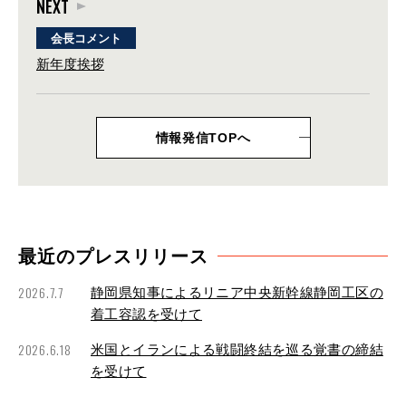
NEXT
会長コメント
新年度挨拶
情報発信TOPへ
最近のプレスリリース
2026.7.7
静岡県知事によるリニア中央新幹線静岡工区の
着工容認を受けて
2026.6.18
米国とイランによる戦闘終結を巡る覚書の締結
を受けて