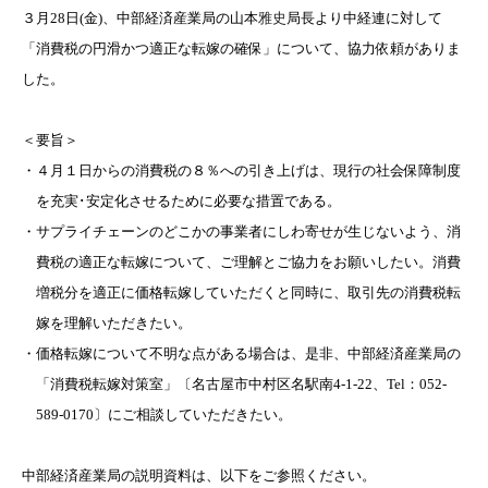
３月
28
日
(
金
)
、中部経済産業局の山本
雅史
局長より中経連に対して
「消費税の円滑かつ適正な転嫁の確保」について、協力依頼がありま
した。
＜要旨＞
・４月１日からの消費税の８％への引き上げは、現行の社会保障制度
を充実･安定化させるために必要な措置である。
・サプライチェーンのどこかの事業者にしわ寄せが生じないよう、消
費税の適正な転嫁について、ご理解とご協力をお願いしたい。消費
増税分を適正に価格転嫁していただくと同時に、取引先の消費税転
嫁を理解いただきたい。
・価格転嫁について不明な点がある場合は、是非、中部経済産業局の
「消費税転嫁対策室」〔
名古屋市中村区名駅南
4-1-22、
Tel：
052-
589-0170〕
にご相談していただきたい。
中部経済産業局の説明資料は、以下をご参照ください。