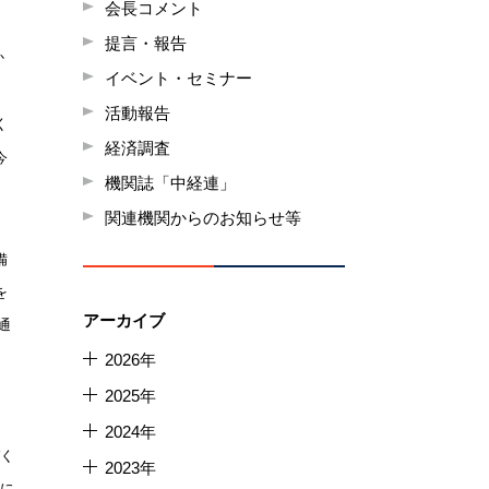
会長コメント
提言・報告
か
イベント・セミナー
活動報告
く
経済調査
今
機関誌「中経連」
関連機関からのお知らせ等
備
を
アーカイブ
通
2026年
2025年
2024年
づく
2023年
進に