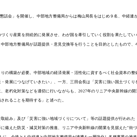
中部地方整備局からは梅山局長をはじめ９名、中経連
懇話会」を開催し、
のづくり産業を持続的に発展させ、わが国を牽引していく役割を果たしてい
と中部地方整備局が話題提供・意見交換等を行うことを目的としたもので、
くりの構築が必要。中部地域の経済発展・活性化に資するべく社会資本の整
長・発展につなげていきたい」、一方、三田会長は「災害に強い国土づくり
に、老朽化対策などを適切に行いながらも、
2027
年のリニア中央新幹線の開
備されることを期待する」と述べた。
な取組み」及び「災害に強い地域づくりについて」等の話題提供が行われた
等に備えた防災・減災対策の推進、リニア中央新幹線の開業を見据えた”街
ともに、今後とも中経連と中部地方整備局が連携を一層強化し各種事業の推