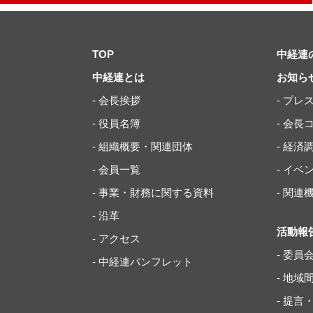
TOP
中経連
中経連とは
お知ら
- 会長挨拶
- プレ
- 役員名簿
- 会長
- 組織概要・関連団体
- 経済
- 会員一覧
- イ
- 事業・財務に関する資料
- 関
- 沿革
活動報
- アクセス
- 委員
- 中経連パンフレット
- 地
- 提言