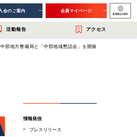
入会のご案内
会員マイページ
ENGLISH
活動報告
アクセス
中部地方整備局と「中部地域懇話会」を開催
ナー
連団体
- 提言・報告
- 関連機関からのお知らせ
- 会員一覧
レット
情報発信
プレスリリース