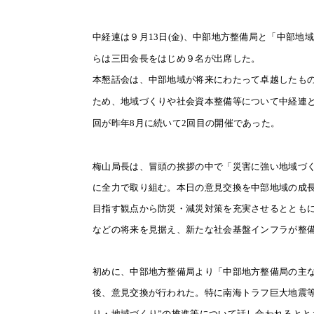
中経連は９月
13
日
(
金
)
、中部地方整備局と「中部地域
らは三田会長をはじめ９名が出席した。
本懇話会は、
中部地域が将来にわたって卓越したも
ため、地域づくりや社会資本整備等について中経連
8
月に続いて
2
回目の開催であった。
回が昨年
梅山局長は、冒頭の挨拶の中で「災害に強い地域づ
に全力で取り組む。本日の意見交換を中部地域の成
目指す観点から防災・減災対策を充実させるととも
などの将来を見据え、新たな社会基盤インフラが整
初めに、中部地方整備局より「中部地方整備局の主
後、意見交換が行われた。特に南海トラフ巨大地震
り・地域づくり”の推進等について話し合われると