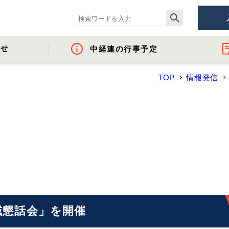
らせ
中経連の行事予定
TOP
情報発信
ント
- 役員名簿
- 地域間・産学官金連携に資する活動
- 経済調査
- イベント・セミ
- 組織概要・関
- 沿革
- 中経連パンフ
域懇話会」を開催