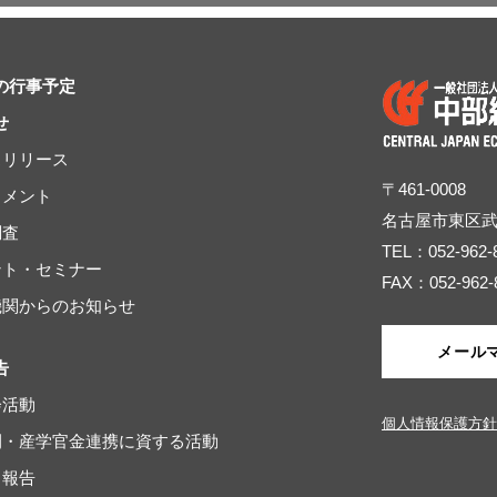
の行事予定
せ
スリリース
〒461-0008
コメント
名古屋市東区
調査
TEL：052-962-
ベント・セミナー
FAX：052-962-
連機関からのお知らせ
メール
告
会活動
個人情報保護方針
域間・産学官金連携に資する活動
・報告