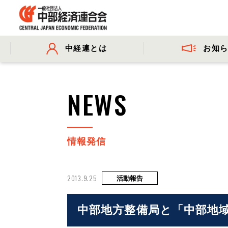
お知
中経連とは
- プレスリリース
- 会長挨拶
- 委員会活動
- 会長コメ
NEWS
- 事業・財務に関する資料
情報発信
2013.9.25
活動報告
中部地方整備局と「中部地