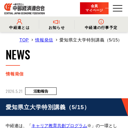
会員
マイページ
中経連とは
お知らせ
中経連の行事予定
TOP
情報発信
愛知県立大学特別講義（5/15）
- 中経連とは
- 情報発信
- 会長挨拶
- プレスリリース
NEWS
- 役員名簿
- 会長コメント
- 組織概要・関連団体
- 経済調査
- 会員一覧
- イベント・セミナー
- 事業・財務に関する資料
- 関連機関からのお知らせ
- 沿革
- 中経連パンフレット
情報発信
2026.5.21
活動報告
愛知県立大学特別講義（5/15）
中経連は、「
キャリア教育共創プログラム
※」の一環とし