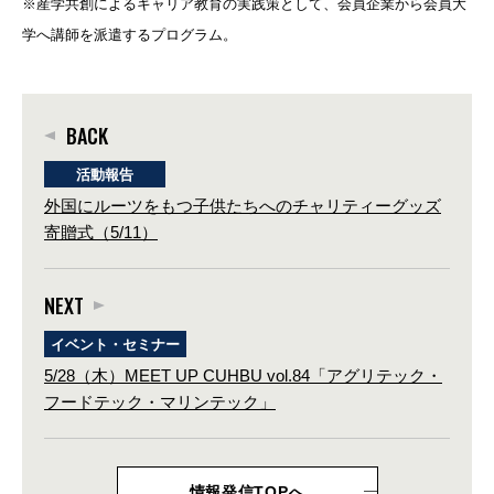
※産学共創によるキャリア教育の実践策として、会員企業から会員大
学へ講師を派遣するプログラム。
BACK
活動報告
外国にルーツをもつ子供たちへのチャリティーグッズ
寄贈式（5/11）
NEXT
イベント・セミナー
5/28（木）MEET UP CUHBU vol.84「アグリテック・
フードテック・マリンテック」
情報発信TOPへ