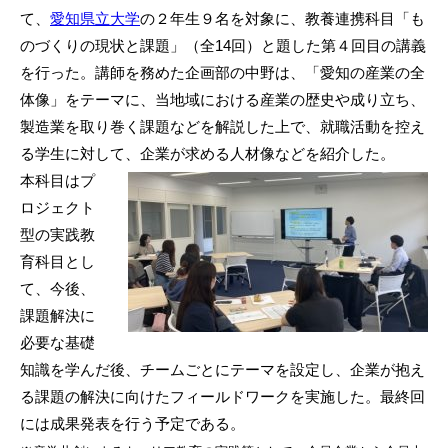
て、
愛知県立大学
の２年生９名を対象に、教養連携科目「も
のづくりの現状と課題」（全14回）と題した第４回目の講義
を行った。講師を務めた企画部の中野は、「愛知の産業の全
体像」をテーマに、当地域における産業の歴史や成り立ち、
製造業を取り巻く課題などを解説した上で、就職活動を控え
る学生に対して、企業が求める人材像などを紹介した。
本科目はプ
ロジェクト
型の実践教
育科目とし
て、今後、
課題解決に
必要な基礎
知識を学んだ後、チームごとにテーマを設定し、企業が抱え
る課題の解決に向けたフィールドワークを実施した。最終回
には成果発表を行う予定である。